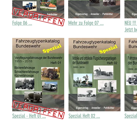
Folge 06 ...
Mehr zu Folge 07 ...
NEU !!!
Jetzt b
Spezial - Heft 01 ...
Spezial Heft 02 ...
Spezial